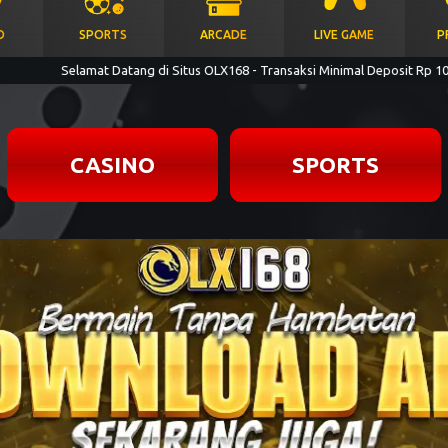
O
SPORTS
ARCADE
LIVE GAME
P
at Datang di Situs OLX168 - Transaksi Minimal Deposit Rp 10.000
CASINO
SPORTS