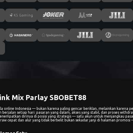
Link Mix Parlay SBOBET88
online Indonesia — bukan karena paling gencar beriklan, melainkan karena pen
m berjalan setiap hari: pasaran yang dalam, akses yang stabil, dan proses wit
empatkan dirinya di posisi yang strategis — satu akun untuk menjangkau pasar 
w cepat dan alur yang tidak berbelit bukan sekadar janji di halaman promosi —