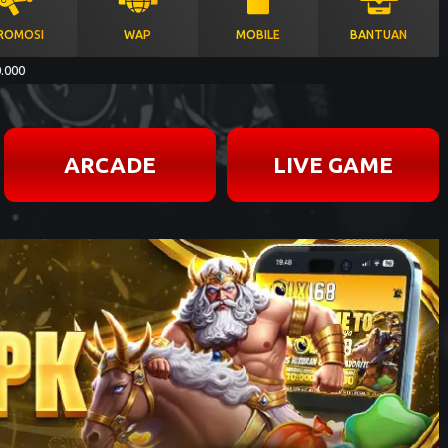
ROMOSI
WAP
MOBILE
BANTUAN
ARCADE
LIVE GAME