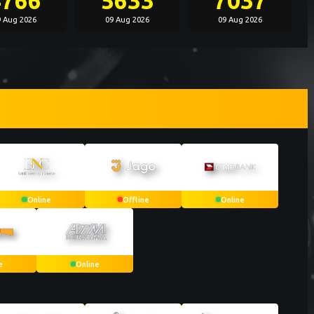
5633
7037
8441
9 Aug 2026
09 Aug 2026
09 Aug 2026
Online
Offline
Online
e
Online