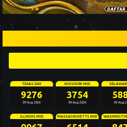
MISSOURI MID
DELAWARE DAY
VIRGINIA
3754
5881
07
09 Aug 2026
09 Aug 2026
09 Aug 
MASSACHUSETTS MID
WASHINGTON DC MID
ARKANSA