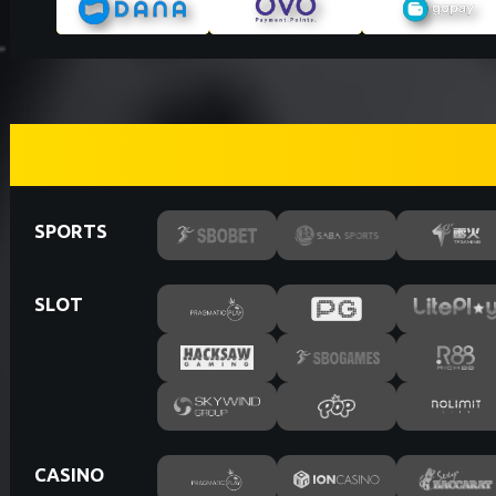
SPORTS
SLOT
CASINO